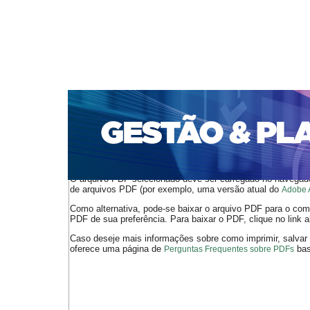
CAPA
SOBRE
ACESSO
CADASTRO
PESQ
PORTAL DE REVISTAS DA UNIFACS
SUBMISSÕES D
PARA SUBMISSÃO DE ARTIGOS
TUTORIAL PARA AV
Capa
v. 22, jan./dez. 2021
Rodrigues
>
>
O arquivo PDF selecionado deve ser carregado no navegador
de arquivos PDF (por exemplo, uma versão atual do
Adobe 
Como alternativa, pode-se baixar o arquivo PDF para o comp
PDF de sua preferência. Para baixar o PDF, clique no link a
Caso deseje mais informações sobre como imprimir, salvar
oferece uma página de
bast
Perguntas Frequentes sobre PDFs