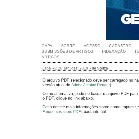
CAPA
SOBRE
ACESSO
CADASTRO
SUBMISSÕES DE ARTIGOS
INDEXAÇÃO
T
ARTIGOS
Capa
v. 20, jan./dez. 2019
de Souza
>
>
O arquivo PDF selecionado deve ser carregado no nav
versão atual do
).
Adobe Acrobat Reader
Como alternativa, pode-se baixar o arquivo PDF para 
o PDF, clique no link abaixo.
Caso deseje mais informações sobre como imprimir, 
bastante útil.
Frequentes sobre PDFs