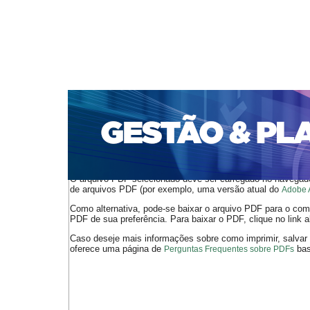
CAPA
SOBRE
ACESSO
CADASTRO
PESQ
PORTAL DE REVISTAS DA UNIFACS
SUBMISSÕES D
PARA SUBMISSÃO DE ARTIGOS
TUTORIAL PARA AV
Capa
v. 20, jan./dez. 2019
Fialho
>
>
O arquivo PDF selecionado deve ser carregado no navegador
de arquivos PDF (por exemplo, uma versão atual do
Adobe 
Como alternativa, pode-se baixar o arquivo PDF para o comp
PDF de sua preferência. Para baixar o PDF, clique no link a
Caso deseje mais informações sobre como imprimir, salvar
oferece uma página de
bast
Perguntas Frequentes sobre PDFs