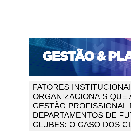
CAPA
SOBRE
ACESSO
CADASTRO
PESQ
PORTAL DE REVISTAS DA UNIFACS
SUBMISSÕES D
PARA SUBMISSÃO DE ARTIGOS
TUTORIAL PARA AV
Capa
v. 10, n. 1 (2009)
Mósca
>
>
FATORES INSTITUCIONAI
ORGANIZACIONAIS QUE 
GESTÃO PROFISSIONAL 
DEPARTAMENTOS DE FU
CLUBES: O CASO DOS C