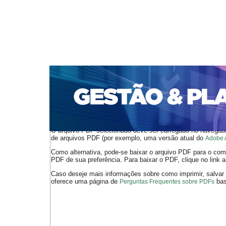
CAPA
SOBRE
ACESSO
CADASTRO
PESQ
PORTAL DE REVISTAS DA UNIFACS
SUBMISSÕES D
PARA SUBMISSÃO DE ARTIGOS
TUTORIAL PARA AV
Capa
v. 10, n. 1 (2009)
Mósca
>
>
O arquivo PDF selecionado deve ser carregado no navegador
de arquivos PDF (por exemplo, uma versão atual do
Adobe 
Como alternativa, pode-se baixar o arquivo PDF para o comp
PDF de sua preferência. Para baixar o PDF, clique no link a
Caso deseje mais informações sobre como imprimir, salvar
oferece uma página de
bast
Perguntas Frequentes sobre PDFs