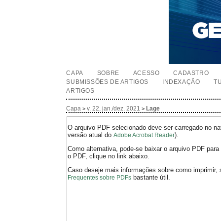
CAPA
SOBRE
ACESSO
CADASTRO
SUBMISSÕES DE ARTIGOS
INDEXAÇÃO
T
ARTIGOS
Capa
v. 22, jan./dez. 2021
Lage
>
>
O arquivo PDF selecionado deve ser carregado no nav
versão atual do
).
Adobe Acrobat Reader
Como alternativa, pode-se baixar o arquivo PDF para 
o PDF, clique no link abaixo.
Caso deseje mais informações sobre como imprimir, 
bastante útil.
Frequentes sobre PDFs