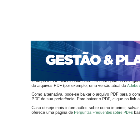
CAPA
SOBRE
ACESSO
CADASTRO
PESQ
PORTAL DE REVISTAS DA UNIFACS
SUBMISSÕES D
PARA SUBMISSÃO DE ARTIGOS
TUTORIAL PARA AV
Capa
v. 22, jan./dez. 2021
saraceno
>
>
O arquivo PDF selecionado deve ser carregado no navegador
de arquivos PDF (por exemplo, uma versão atual do
Adobe 
Como alternativa, pode-se baixar o arquivo PDF para o comp
PDF de sua preferência. Para baixar o PDF, clique no link a
Caso deseje mais informações sobre como imprimir, salvar
oferece uma página de
bast
Perguntas Frequentes sobre PDFs