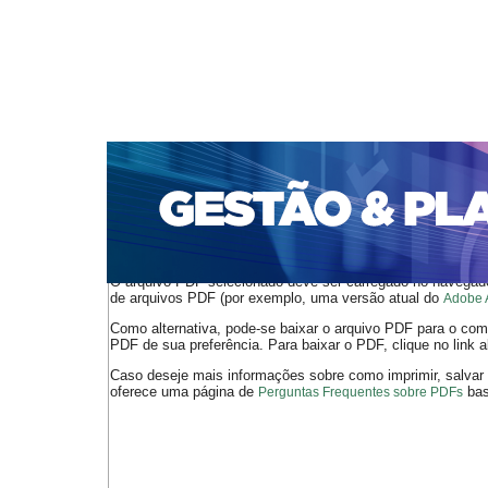
CAPA
SOBRE
ACESSO
CADASTRO
PESQ
PORTAL DE REVISTAS DA UNIFACS
SUBMISSÕES D
PARA SUBMISSÃO DE ARTIGOS
TUTORIAL PARA AV
Capa
v. 22, jan./dez. 2021
Bristot
>
>
O arquivo PDF selecionado deve ser carregado no navegador
de arquivos PDF (por exemplo, uma versão atual do
Adobe 
Como alternativa, pode-se baixar o arquivo PDF para o comp
PDF de sua preferência. Para baixar o PDF, clique no link a
Caso deseje mais informações sobre como imprimir, salvar
oferece uma página de
bast
Perguntas Frequentes sobre PDFs