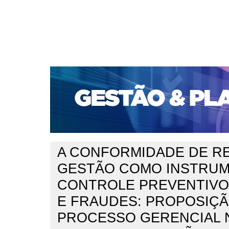
CAPA
SOBRE
ACESSO
CADASTRO
PESQ
PORTAL DE REVISTAS DA UNIFACS
SUBMISSÕES D
PARA SUBMISSÃO DE ARTIGOS
TUTORIAL PARA AV
Capa
v. 23, jan./dez. 2022
Damaso
>
>
A CONFORMIDADE DE R
GESTÃO COMO INSTRU
CONTROLE PREVENTIVO
E FRAUDES: PROPOSIÇÃ
PROCESSO GERENCIAL 