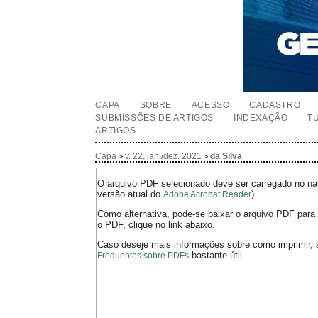
CAPA
SOBRE
ACESSO
CADASTRO
SUBMISSÕES DE ARTIGOS
INDEXAÇÃO
T
ARTIGOS
Capa
v. 22, jan./dez. 2021
da Silva
>
>
O arquivo PDF selecionado deve ser carregado no nav
versão atual do
).
Adobe Acrobat Reader
Como alternativa, pode-se baixar o arquivo PDF para 
o PDF, clique no link abaixo.
Caso deseje mais informações sobre como imprimir, 
bastante útil.
Frequentes sobre PDFs