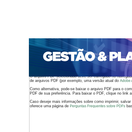
CAPA
SOBRE
ACESSO
CADASTRO
PESQ
PORTAL DE REVISTAS DA UNIFACS
SUBMISSÕES D
PARA SUBMISSÃO DE ARTIGOS
TUTORIAL PARA AV
Capa
v. 21, jan./dez. 2020
Martins
>
>
O arquivo PDF selecionado deve ser carregado no navegador
de arquivos PDF (por exemplo, uma versão atual do
Adobe 
Como alternativa, pode-se baixar o arquivo PDF para o comp
PDF de sua preferência. Para baixar o PDF, clique no link a
Caso deseje mais informações sobre como imprimir, salvar
oferece uma página de
bast
Perguntas Frequentes sobre PDFs