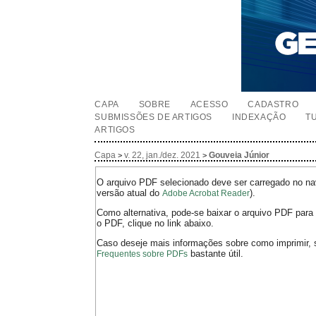
CAPA
SOBRE
ACESSO
CADASTRO
SUBMISSÕES DE ARTIGOS
INDEXAÇÃO
T
ARTIGOS
Capa
v. 22, jan./dez. 2021
Gouveia Júnior
>
>
O arquivo PDF selecionado deve ser carregado no nav
versão atual do
).
Adobe Acrobat Reader
Como alternativa, pode-se baixar o arquivo PDF para 
o PDF, clique no link abaixo.
Caso deseje mais informações sobre como imprimir, 
bastante útil.
Frequentes sobre PDFs