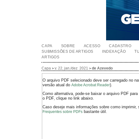
CAPA
SOBRE
ACESSO
CADASTRO
SUBMISSÕES DE ARTIGOS
INDEXAÇÃO
T
ARTIGOS
Capa
v. 22, jan./dez. 2021
de Azevedo
>
>
O arquivo PDF selecionado deve ser carregado no nav
versão atual do
).
Adobe Acrobat Reader
Como alternativa, pode-se baixar o arquivo PDF para 
o PDF, clique no link abaixo.
Caso deseje mais informações sobre como imprimir, 
bastante útil.
Frequentes sobre PDFs