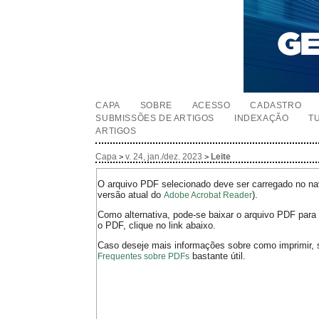
CAPA
SOBRE
ACESSO
CADASTRO
SUBMISSÕES DE ARTIGOS
INDEXAÇÃO
T
ARTIGOS
Capa
v. 24, jan./dez. 2023
Leite
>
>
O arquivo PDF selecionado deve ser carregado no nav
versão atual do
).
Adobe Acrobat Reader
Como alternativa, pode-se baixar o arquivo PDF para 
o PDF, clique no link abaixo.
Caso deseje mais informações sobre como imprimir, 
bastante útil.
Frequentes sobre PDFs