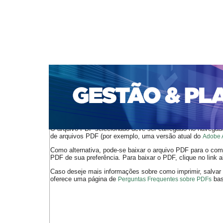
CAPA
SOBRE
ACESSO
CADASTRO
PESQ
PORTAL DE REVISTAS DA UNIFACS
SUBMISSÕES D
PARA SUBMISSÃO DE ARTIGOS
TUTORIAL PARA AV
Capa
v. 22, jan./dez. 2021
Louzano
>
>
O arquivo PDF selecionado deve ser carregado no navegador
de arquivos PDF (por exemplo, uma versão atual do
Adobe 
Como alternativa, pode-se baixar o arquivo PDF para o comp
PDF de sua preferência. Para baixar o PDF, clique no link a
Caso deseje mais informações sobre como imprimir, salvar
oferece uma página de
bast
Perguntas Frequentes sobre PDFs