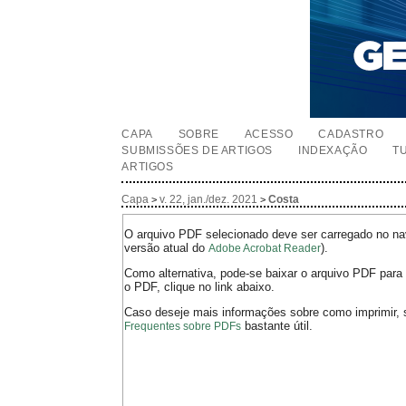
CAPA
SOBRE
ACESSO
CADASTRO
SUBMISSÕES DE ARTIGOS
INDEXAÇÃO
T
ARTIGOS
Capa
v. 22, jan./dez. 2021
Costa
>
>
O arquivo PDF selecionado deve ser carregado no nav
versão atual do
).
Adobe Acrobat Reader
Como alternativa, pode-se baixar o arquivo PDF para 
o PDF, clique no link abaixo.
Caso deseje mais informações sobre como imprimir, 
bastante útil.
Frequentes sobre PDFs