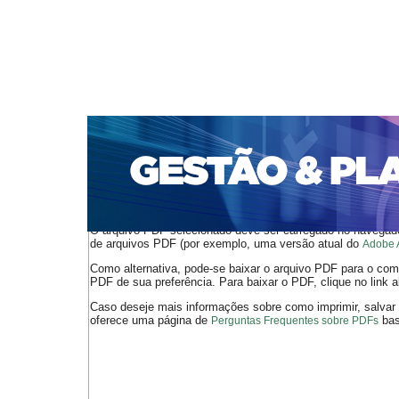
CAPA
SOBRE
ACESSO
CADASTRO
PESQ
PORTAL DE REVISTAS DA UNIFACS
SUBMISSÕES D
PARA SUBMISSÃO DE ARTIGOS
TUTORIAL PARA AV
Capa
v. 24, jan./dez. 2023
Ferreira Neto
>
>
O arquivo PDF selecionado deve ser carregado no navegador
de arquivos PDF (por exemplo, uma versão atual do
Adobe 
Como alternativa, pode-se baixar o arquivo PDF para o comp
PDF de sua preferência. Para baixar o PDF, clique no link a
Caso deseje mais informações sobre como imprimir, salvar
oferece uma página de
bast
Perguntas Frequentes sobre PDFs