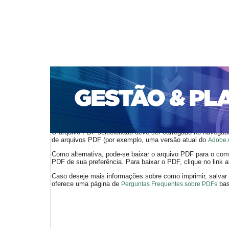
CAPA
SOBRE
ACESSO
CADASTRO
PESQ
PORTAL DE REVISTAS DA UNIFACS
SUBMISSÕES D
PARA SUBMISSÃO DE ARTIGOS
TUTORIAL PARA AV
Capa
v. 23, jan./dez. 2022
Sacramento
>
>
O arquivo PDF selecionado deve ser carregado no navegador
de arquivos PDF (por exemplo, uma versão atual do
Adobe 
Como alternativa, pode-se baixar o arquivo PDF para o comp
PDF de sua preferência. Para baixar o PDF, clique no link a
Caso deseje mais informações sobre como imprimir, salvar
oferece uma página de
bast
Perguntas Frequentes sobre PDFs