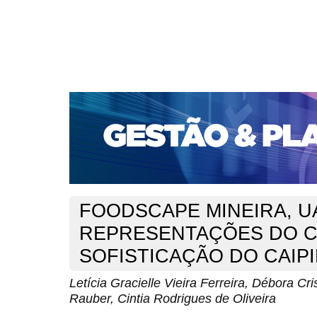
CAPA
SOBRE
ACESSO
CADASTRO
PESQ
PORTAL DE REVISTAS DA UNIFACS
SUBMISSÕES D
PARA SUBMISSÃO DE ARTIGOS
TUTORIAL PARA AV
Capa
v. 23, jan./dez. 2022
Ferreira
>
>
FOODSCAPE MINEIRA, UA
REPRESENTAÇÕES DO C
SOFISTICAÇÃO DO CAIP
Letícia Gracielle Vieira Ferreira, Débora Cr
Rauber, Cintia Rodrigues de Oliveira