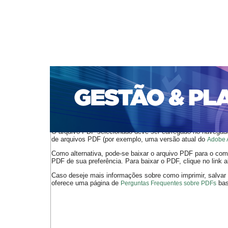
CAPA
SOBRE
ACESSO
CADASTRO
PESQ
PORTAL DE REVISTAS DA UNIFACS
SUBMISSÕES D
PARA SUBMISSÃO DE ARTIGOS
TUTORIAL PARA AV
Capa
v. 10, n. 1 (2009)
Spínola
>
>
O arquivo PDF selecionado deve ser carregado no navegador
de arquivos PDF (por exemplo, uma versão atual do
Adobe 
Como alternativa, pode-se baixar o arquivo PDF para o comp
PDF de sua preferência. Para baixar o PDF, clique no link a
Caso deseje mais informações sobre como imprimir, salvar
oferece uma página de
bast
Perguntas Frequentes sobre PDFs