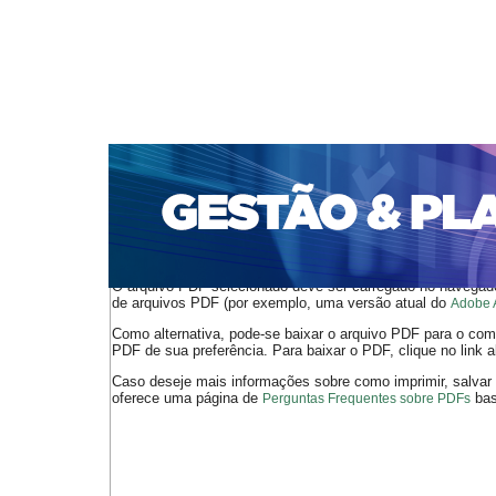
CAPA
SOBRE
ACESSO
CADASTRO
PESQ
PORTAL DE REVISTAS DA UNIFACS
SUBMISSÕES D
PARA SUBMISSÃO DE ARTIGOS
TUTORIAL PARA AV
Capa
v. 25, jan./dez. 2024
Fahl
>
>
O arquivo PDF selecionado deve ser carregado no navegador
de arquivos PDF (por exemplo, uma versão atual do
Adobe 
Como alternativa, pode-se baixar o arquivo PDF para o comp
PDF de sua preferência. Para baixar o PDF, clique no link a
Caso deseje mais informações sobre como imprimir, salvar
oferece uma página de
bast
Perguntas Frequentes sobre PDFs