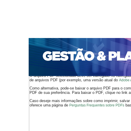
CAPA
SOBRE
ACESSO
CADASTRO
PESQ
PORTAL DE REVISTAS DA UNIFACS
SUBMISSÕES D
PARA SUBMISSÃO DE ARTIGOS
TUTORIAL PARA AV
Capa
v. 24, jan./dez. 2023
Silva Colares
>
>
O arquivo PDF selecionado deve ser carregado no navegador
de arquivos PDF (por exemplo, uma versão atual do
Adobe 
Como alternativa, pode-se baixar o arquivo PDF para o comp
PDF de sua preferência. Para baixar o PDF, clique no link a
Caso deseje mais informações sobre como imprimir, salvar
oferece uma página de
bast
Perguntas Frequentes sobre PDFs