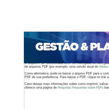
CAPA
SOBRE
ACESSO
CADASTRO
PESQ
PORTAL DE REVISTAS DA UNIFACS
SUBMISSÕES D
PARA SUBMISSÃO DE ARTIGOS
TUTORIAL PARA AV
Capa
v. 11, n. 2 (2010)
Cavedon
>
>
O arquivo PDF selecionado deve ser carregado no navegador
de arquivos PDF (por exemplo, uma versão atual do
Adobe 
Como alternativa, pode-se baixar o arquivo PDF para o comp
PDF de sua preferência. Para baixar o PDF, clique no link a
Caso deseje mais informações sobre como imprimir, salvar
oferece uma página de
bast
Perguntas Frequentes sobre PDFs