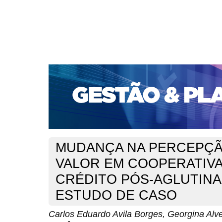
CAPA
SOBRE
ACESSO
CADASTRO
PESQ
PORTAL DE REVISTAS DA UNIFACS
SUBMISSÕES D
PARA SUBMISSÃO DE ARTIGOS
TUTORIAL PARA AV
Capa
v. 10, n. 2 (2009)
Borges
>
>
MUDANÇA NA PERCEPÇÃ
VALOR EM COOPERATIVA
CRÉDITO PÓS-AGLUTINA
ESTUDO DE CASO
Carlos Eduardo Avila Borges, Georgina Alves