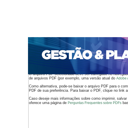
CAPA
SOBRE
ACESSO
CADASTRO
PESQ
PORTAL DE REVISTAS DA UNIFACS
SUBMISSÕES D
PARA SUBMISSÃO DE ARTIGOS
TUTORIAL PARA AV
Capa
v. 27, jan./dez. 2026
Mattos
>
>
O arquivo PDF selecionado deve ser carregado no navegador
de arquivos PDF (por exemplo, uma versão atual do
Adobe 
Como alternativa, pode-se baixar o arquivo PDF para o comp
PDF de sua preferência. Para baixar o PDF, clique no link a
Caso deseje mais informações sobre como imprimir, salvar
oferece uma página de
bast
Perguntas Frequentes sobre PDFs