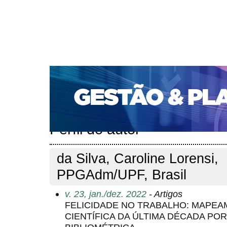
CAPA
SOBRE
ACESSO
CADASTRO
PESQ
PORTAL DE REVISTAS DA UNIFACS
SUBMISSÕES D
PARA SUBMISSÃO DE ARTIGOS
TUTORIAL PARA AV
Capa
Pesquisa
Perfil do autor
>
>
Perfil do autor
da Silva, Caroline Lorensi,
PPGAdm/UPF, Brasil
v. 23, jan./dez. 2022
- Artigos
FELICIDADE NO TRABALHO: MAPE
CIENTÍFICA DA ÚLTIMA DÉCADA POR