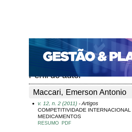
CAPA
SOBRE
ACESSO
CADASTRO
PESQ
PORTAL DE REVISTAS DA UNIFACS
SUBMISSÕES D
PARA SUBMISSÃO DE ARTIGOS
TUTORIAL PARA AV
Capa
Pesquisa
Perfil do autor
>
>
Perfil do autor
Maccari, Emerson Antonio
v. 12, n. 2 (2011)
- Artigos
COMPETITIVIDADE INTERNACIONAL
MEDICAMENTOS
RESUMO
PDF