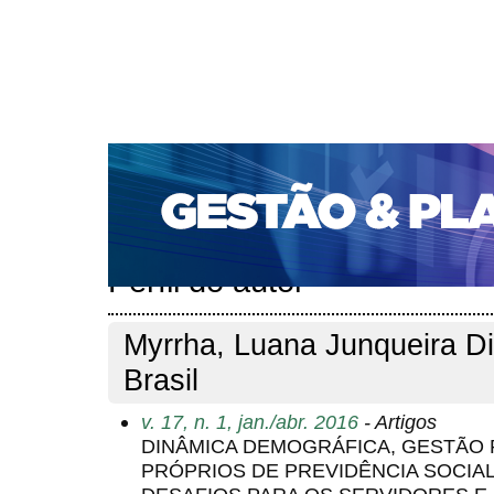
CAPA
SOBRE
ACESSO
CADASTRO
PESQ
PORTAL DE REVISTAS DA UNIFACS
SUBMISSÕES D
PARA SUBMISSÃO DE ARTIGOS
TUTORIAL PARA AV
Capa
Pesquisa
Perfil do autor
>
>
Perfil do autor
Myrrha, Luana Junqueira D
Brasil
v. 17, n. 1, jan./abr. 2016
- Artigos
DINÂMICA DEMOGRÁFICA, GESTÃO 
PRÓPRIOS DE PREVIDÊNCIA SOCIA