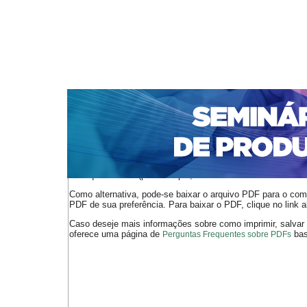
CAPA
SOBRE
ACESSO
CADASTRO
PESQ
NOTÍCIAS
PORTAL DE REVISTAS DA UNIFACS
S
Capa
v. 11, n. 1 (2007)
Macena
>
>
O arquivo PDF selecionado deve ser carregado no navegador
de arquivos PDF (por exemplo, uma versão atual do
Adobe 
Como alternativa, pode-se baixar o arquivo PDF para o comp
PDF de sua preferência. Para baixar o PDF, clique no link a
Caso deseje mais informações sobre como imprimir, salvar
oferece uma página de
bast
Perguntas Frequentes sobre PDFs