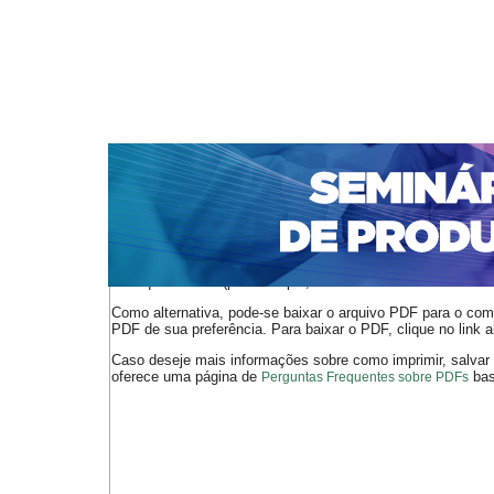
CAPA
SOBRE
ACESSO
CADASTRO
PESQ
NOTÍCIAS
PORTAL DE REVISTAS DA UNIFACS
S
Capa
v. 11, n. 1 (2007)
Costa
>
>
O arquivo PDF selecionado deve ser carregado no navegador
de arquivos PDF (por exemplo, uma versão atual do
Adobe 
Como alternativa, pode-se baixar o arquivo PDF para o comp
PDF de sua preferência. Para baixar o PDF, clique no link a
Caso deseje mais informações sobre como imprimir, salvar
oferece uma página de
bast
Perguntas Frequentes sobre PDFs