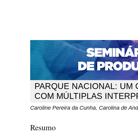
CAPA
SOBRE
ACESSO
CADASTRO
PESQ
NOTÍCIAS
PORTAL DE REVISTAS DA UNIFACS
S
Capa
v. 13 (2014)
Pereira da Cunha
>
>
PARQUE NACIONAL: UM
COM MÚLTIPLAS INTER
Caroline Pereira da Cunha, Carolina de An
Resumo