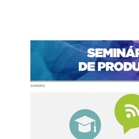
CAPA
SOBRE
ACESSO
CADASTRO
PESQ
NOTÍCIAS
PORTAL DE REVISTAS DA UNIFACS
S
Capa
Edições anteriores
v. 13 (2014)
>
>
v. 13 (2014)
SUMÁRIO