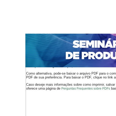
CAPA
SOBRE
ACESSO
CADASTRO
PESQ
NOTÍCIAS
PORTAL DE REVISTAS DA UNIFACS
S
Capa
v. 14 (2015)
Sá
>
>
O arquivo PDF selecionado deve ser carregado no navegador
de arquivos PDF (por exemplo, uma versão atual do
Adobe 
Como alternativa, pode-se baixar o arquivo PDF para o comp
PDF de sua preferência. Para baixar o PDF, clique no link a
Caso deseje mais informações sobre como imprimir, salvar
oferece uma página de
bast
Perguntas Frequentes sobre PDFs