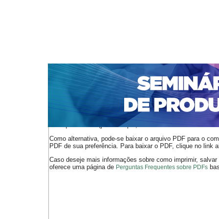
CAPA
SOBRE
ACESSO
CADASTRO
PESQ
NOTÍCIAS
PORTAL DE REVISTAS DA UNIFACS
S
Capa
v. 17 (2018)
Cerqueira de Cerqueira
>
>
O arquivo PDF selecionado deve ser carregado no navegador
de arquivos PDF (por exemplo, uma versão atual do
Adobe 
Como alternativa, pode-se baixar o arquivo PDF para o comp
PDF de sua preferência. Para baixar o PDF, clique no link a
Caso deseje mais informações sobre como imprimir, salvar
oferece uma página de
bast
Perguntas Frequentes sobre PDFs