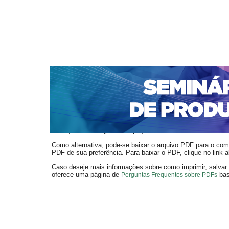
CAPA
SOBRE
ACESSO
CADASTRO
PESQ
NOTÍCIAS
PORTAL DE REVISTAS DA UNIFACS
S
Capa
v. 18 (2019)
Moreira
>
>
O arquivo PDF selecionado deve ser carregado no navegador
de arquivos PDF (por exemplo, uma versão atual do
Adobe 
Como alternativa, pode-se baixar o arquivo PDF para o comp
PDF de sua preferência. Para baixar o PDF, clique no link a
Caso deseje mais informações sobre como imprimir, salvar
oferece uma página de
bast
Perguntas Frequentes sobre PDFs