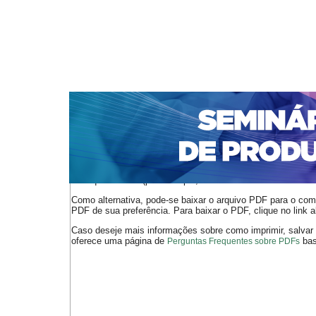
CAPA
SOBRE
ACESSO
CADASTRO
PESQ
NOTÍCIAS
PORTAL DE REVISTAS DA UNIFACS
S
Capa
v. 19, n. 1 (2020)
de Faria
>
>
O arquivo PDF selecionado deve ser carregado no navegador
de arquivos PDF (por exemplo, uma versão atual do
Adobe 
Como alternativa, pode-se baixar o arquivo PDF para o comp
PDF de sua preferência. Para baixar o PDF, clique no link a
Caso deseje mais informações sobre como imprimir, salvar
oferece uma página de
bast
Perguntas Frequentes sobre PDFs