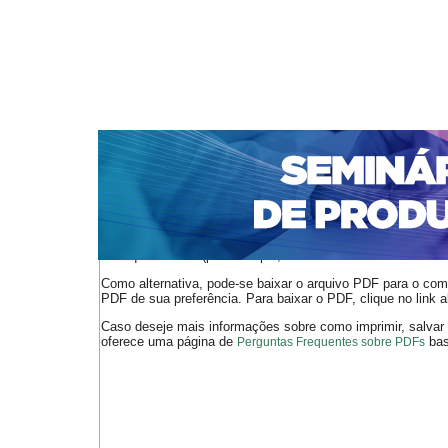
CAPA
SOBRE
ACESSO
CADASTRO
PESQ
NOTÍCIAS
PORTAL DE REVISTAS DA UNIFACS
S
Capa
v. 20, n. 1 (2021-2022)
Venas de Jesus
>
>
O arquivo PDF selecionado deve ser carregado no navegador
de arquivos PDF (por exemplo, uma versão atual do
Adobe 
Como alternativa, pode-se baixar o arquivo PDF para o comp
PDF de sua preferência. Para baixar o PDF, clique no link a
Caso deseje mais informações sobre como imprimir, salvar
oferece uma página de
bast
Perguntas Frequentes sobre PDFs