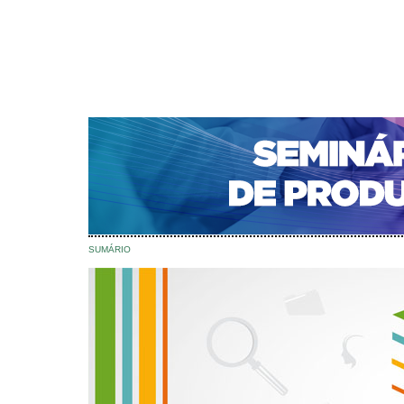
CAPA
SOBRE
ACESSO
CADASTRO
PESQ
NOTÍCIAS
PORTAL DE REVISTAS DA UNIFACS
S
Capa
Edições anteriores
v. 12 (2013)
>
>
v. 12 (2013)
SUMÁRIO