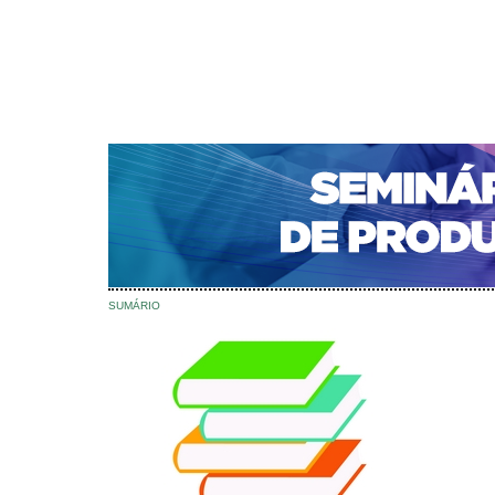
CAPA
SOBRE
ACESSO
CADASTRO
PESQ
NOTÍCIAS
PORTAL DE REVISTAS DA UNIFACS
S
Capa
Edições anteriores
v. 15 (2016)
>
>
v. 15 (2016)
SUMÁRIO