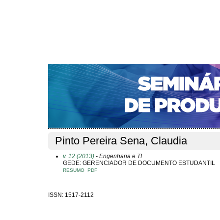
CAPA
SOBRE
ACESSO
CADASTRO
PESQ
NOTÍCIAS
PORTAL DE REVISTAS DA UNIFACS
S
Capa
Pesquisa
Perfil do autor
>
>
Perfil do autor
Pinto Pereira Sena, Claudia
v. 12 (2013)
- Engenharia e TI
GEDE: GERENCIADOR DE DOCUMENTO ESTUDANTIL
RESUMO
PDF
ISSN: 1517-2112