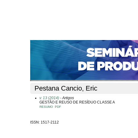
CAPA
SOBRE
ACESSO
CADASTRO
PESQ
NOTÍCIAS
PORTAL DE REVISTAS DA UNIFACS
S
Capa
Pesquisa
Perfil do autor
>
>
Perfil do autor
Pestana Cancio, Eric
v. 13 (2014)
- Artigos
GESTÃO E REUSO DE RESÍDUO CLASSE A
RESUMO
PDF
ISSN: 1517-2112