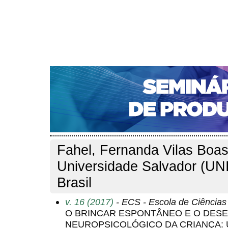
CAPA
SOBRE
ACESSO
CADASTRO
PESQ
NOTÍCIAS
PORTAL DE REVISTAS DA UNIFACS
S
Capa
Pesquisa
Perfil do autor
>
>
Perfil do autor
Fahel, Fernanda Vilas Boas
Universidade Salvador (UN
Brasil
v. 16 (2017)
- ECS - Escola de Ciência
O BRINCAR ESPONTÂNEO E O DES
NEUROPSICOLÓGICO DA CRIANÇA: 