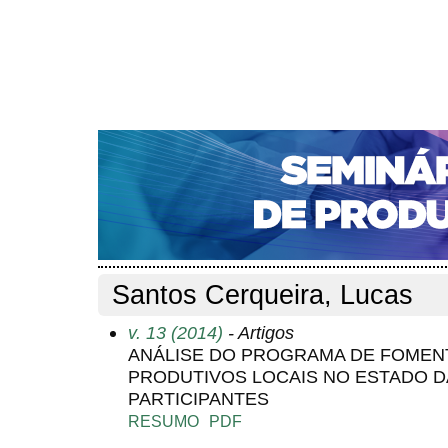
CAPA
SOBRE
ACESSO
CADASTRO
PESQ
NOTÍCIAS
PORTAL DE REVISTAS DA UNIFACS
S
Capa
Pesquisa
Perfil do autor
>
>
Perfil do autor
Santos Cerqueira, Lucas
v. 13 (2014)
- Artigos
ANÁLISE DO PROGRAMA DE FOMEN
PRODUTIVOS LOCAIS NO ESTADO D
PARTICIPANTES
RESUMO
PDF