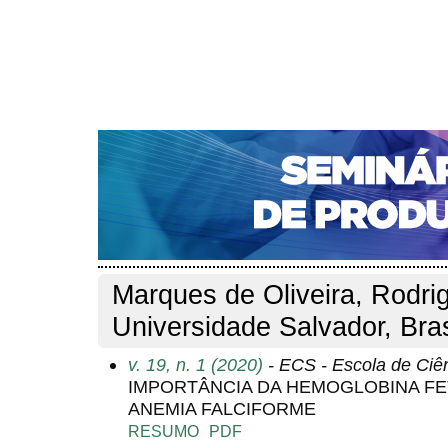
CAPA
SOBRE
ACESSO
CADASTRO
PESQ
NOTÍCIAS
PORTAL DE REVISTAS DA UNIFACS
S
Capa
Pesquisa
Perfil do autor
>
>
Perfil do autor
Marques de Oliveira, Rodri
Universidade Salvador, Bras
v. 19, n. 1 (2020)
- ECS - Escola de Ciê
IMPORTÂNCIA DA HEMOGLOBINA FE
ANEMIA FALCIFORME
RESUMO
PDF