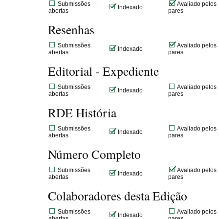
Submissões
Avaliado pelos
Indexado
abertas
pares
Resenhas
Submissões
Avaliado pelos
Indexado
abertas
pares
Editorial - Expediente
Submissões
Avaliado pelos
Indexado
abertas
pares
RDE História
Submissões
Avaliado pelos
Indexado
abertas
pares
Número Completo
Submissões
Avaliado pelos
Indexado
abertas
pares
Colaboradores desta Edição
Submissões
Avaliado pelos
Indexado
abertas
pares