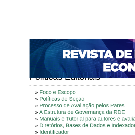
CAPA
SOBRE
ACESSO
CADASTRO
PESQ
NOTÍCIAS
PORTAL DE REVISTAS DA UNIFACS
S
BASES DE DADOS E INDEXADORES
Capa
Sobre a revista
Políticas Editoriais
>
>
Políticas Editoriais
»
Foco e Escopo
»
Políticas de Seção
»
Processo de Avaliação pelos Pares
»
A Estrutura de Governança da RDE
»
Manuais e Tutorial para autores e avali
»
Diretórios, Bases de Dados e Indexado
»
Identificador