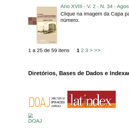
Ano XVIII - V. 2 - N. 34 - Ago
Clique na imagem da Capa pa
número.
1 a 25 de 59 itens
1
2
3
>
>>
Diretórios, Bases de Dados e Indexa