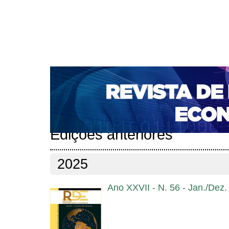
CAPA
SOBRE
ACESSO
CADASTRO
PESQ
NOTÍCIAS
PORTAL DE REVISTAS DA UNIFACS
S
BASES DE DADOS E INDEXADORES
Capa
Edições anteriores
>
Edições anteriores
2025
Ano XXVII - N. 56 - Jan./Dez.