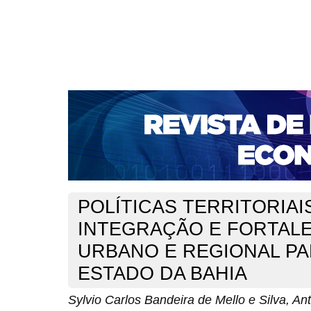
CAPA
SOBRE
ACESSO
CADASTRO
PESQ
NOTÍCIAS
PORTAL DE REVISTAS DA UNIFACS
S
BASES DE DADOS E INDEXADORES
Capa
v. 10, n. 17 (2008)
Bandeira de Mello e Silva
>
>
POLÍTICAS TERRITORIAI
INTEGRAÇÃO E FORTAL
URBANO E REGIONAL PA
ESTADO DA BAHIA
Sylvio Carlos Bandeira de Mello e Silva, A