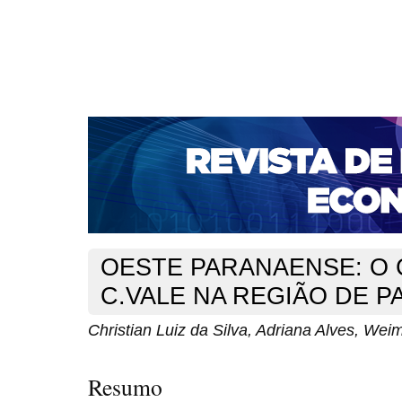
CAPA
SOBRE
ACESSO
CADASTRO
PESQ
NOTÍCIAS
PORTAL DE REVISTAS DA UNIFACS
S
BASES DE DADOS E INDEXADORES
Capa
v. 10, n. 18 (2008)
da Silva
>
>
OESTE PARANAENSE: O 
C.VALE NA REGIÃO DE P
Christian Luiz da Silva, Adriana Alves, Wei
Resumo