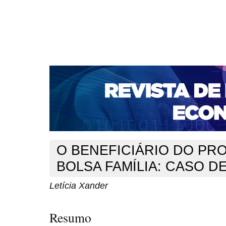
CAPA
SOBRE
ACESSO
CADASTRO
PESQ
NOTÍCIAS
PORTAL DE REVISTAS DA UNIFACS
S
BASES DE DADOS E INDEXADORES
Capa
v. 14, n. 25 (2012)
Xander
>
>
O BENEFICIÁRIO DO P
BOLSA FAMÍLIA: CASO D
Letícia Xander
Resumo