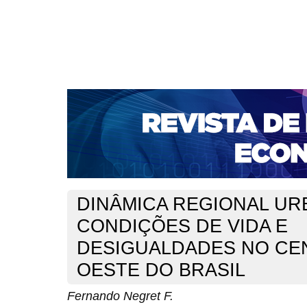
CAPA
SOBRE
ACESSO
CADASTRO
PESQ
NOTÍCIAS
PORTAL DE REVISTAS DA UNIFACS
S
BASES DE DADOS E INDEXADORES
Capa
v. 14, n. 26 (2012)
Negret F.
>
>
DINÂMICA REGIONAL UR
CONDIÇÕES DE VIDA E
DESIGUALDADES NO CE
OESTE DO BRASIL
Fernando Negret F.